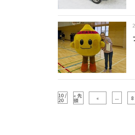
10 /
« 先
...
«
8
20
頭