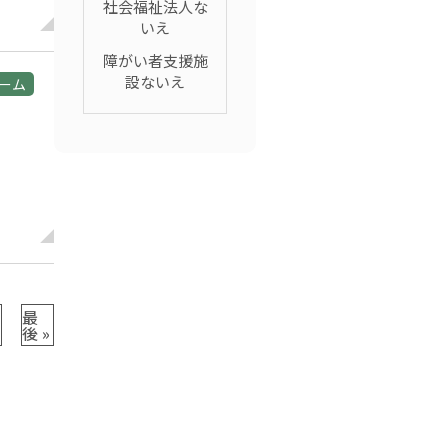
社会福祉法人な
いえ
障がい者支援施
設ないえ
ーム
最
後 »