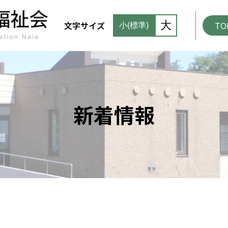
大
文字サイズ
TO
小(標準)
新着情報