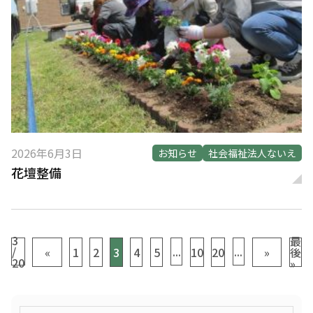
2026年6月3日
お知らせ
社会福祉法人ないえ
花壇整備
3
最
/
...
...
«
1
2
3
4
5
10
20
»
後
20
»